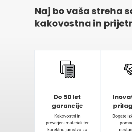
Naj bo vaša streha 
kakovostna in prijet
Do 50 let
Inovat
garancije
prilag
Kakovostni in
Bogate iz
preverjeni materiali ter
pomag
korektno jamstvo za
nestan