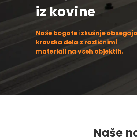
iz kovine
Naše bogate izkušnje obsegaj
krovska dela z različnimi
materiali na vseh objektih.
Naše na