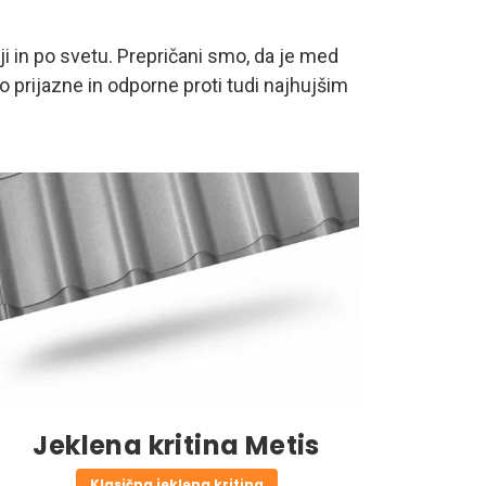
i in po svetu. Prepričani smo, da je med
no prijazne in odporne proti tudi najhujšim
Jeklena kritina Metis
Klasična jeklena kritina