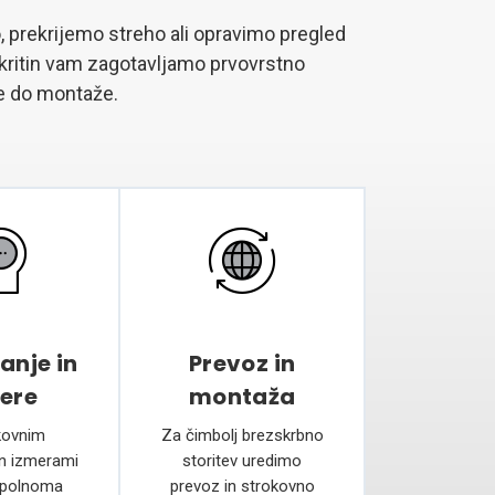
, prekrijemo streho ali opravimo pregled
 kritin vam zagotavljamo prvovrstno
e do montaže.
anje in
Prevoz in
ere
montaža
kovnim
Za čimbolj brezskrbno
n izmerami
storitev uredimo
opolnoma
prevoz in strokovno