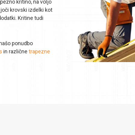
zno kritino, na voljo
joči krovski izdelki kot
dodatki. Kritine tudi
 našo ponudbo
s
in različne
trapezne