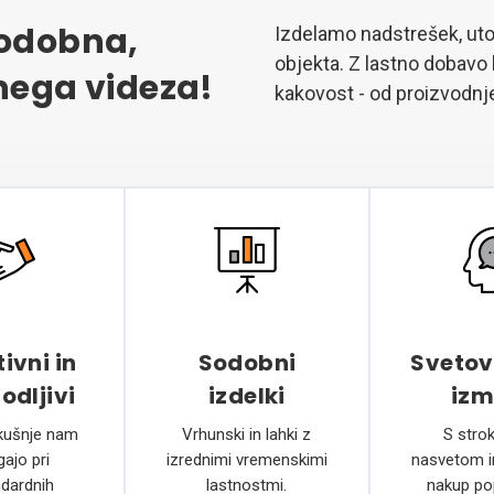
sodobna,
Izdelamo nadstrešek, uto
objekta. Z lastno dobavo
nega videza!
kakovost - od proizvodnj
ivni in
Sodobni
Svetov
odljivi
izdelki
izm
kušnje nam
Vrhunski in lahki z
S stro
ajo pri
izrednimi vremenskimi
nasvetom i
dardnih
lastnostmi.
nakup p