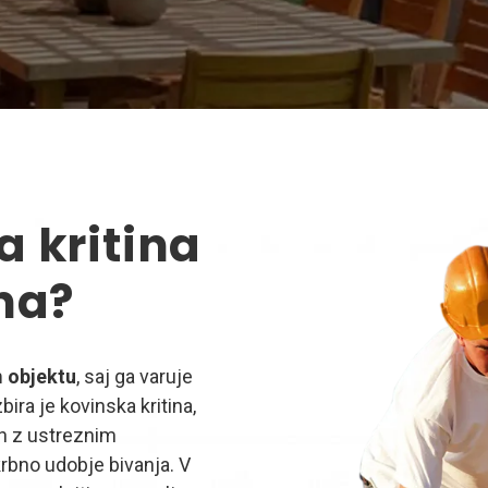
a kritina
na?
 objektu
, saj ga varuje
ira je kovinska kritina,
in z ustreznim
rbno udobje bivanja. V