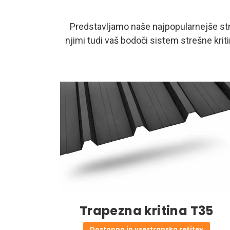
Predstavljamo naše najpopularnejše stre
njimi tudi vaš bodoči sistem strešne kriti
Trapezna kritina T35
Dostopna in vsestranska rešitev