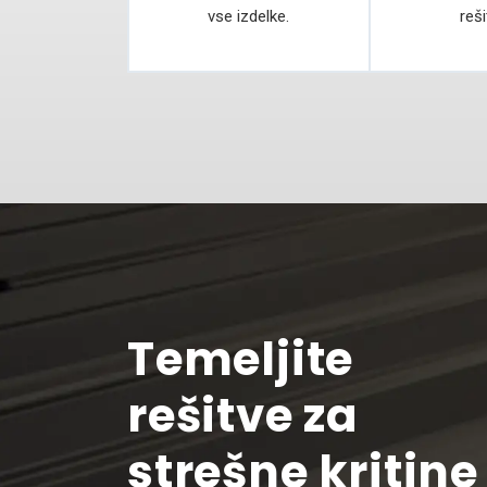
vse izdelke.
reši
Temeljite
rešitve za
strešne kritine