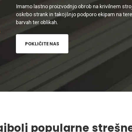
Imamo lastno proizvodnjo obrob na krivilnem s
oskrbo strank in takojšnjo podporo ekipam na tere
barvah ter oblikah.
o
POKLIČITE NAS
jbolj popularne strešne