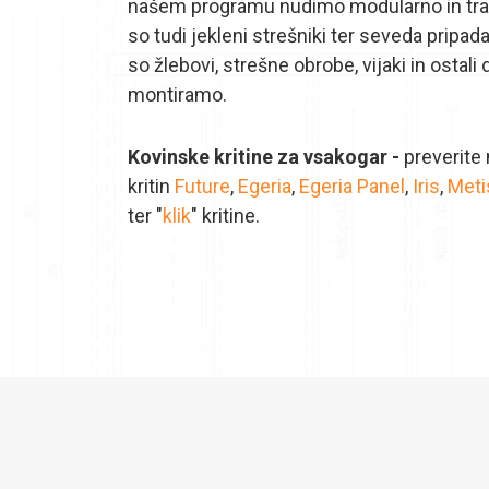
našem programu nudimo modularno in trape
so tudi jekleni strešniki ter seveda pripada
so žlebovi, strešne obrobe, vijaki in ostali 
montiramo.
Kovinske kritine za vsakogar -
preverite
kritin
Future
,
Egeria
,
Egeria Panel
,
Iris
,
Meti
ter "
klik
" kritine.