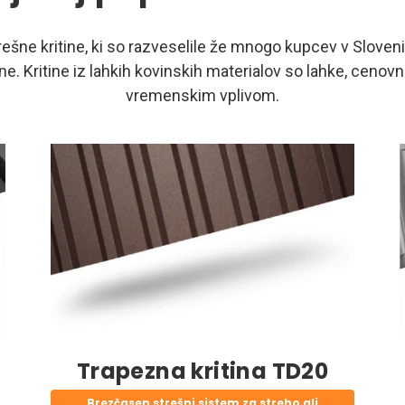
šne kritine, ki so razveselile že mnogo kupcev v Slovenij
ne. Kritine iz lahkih kovinskih materialov so lahke, cenov
vremenskim vplivom.
Trapezna kritina TD20
Brezčasen strešni sistem za streho ali