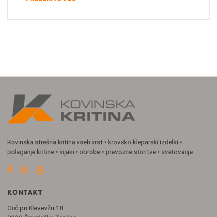
Kovinska strešna kritina vseh vrst • krovsko kleparski izdelki •
polaganje kritine • vijaki • obrobe • prevozne storitve • svetovanje
KONTAKT
Grič pri Klevevžu 18