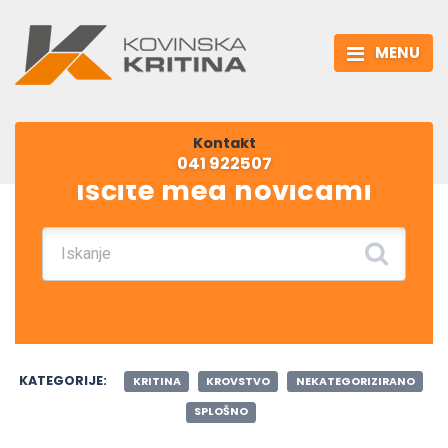
MENU
Kontakt
041 922507
Iščite med novicami
Iskanje:
KATEGORIJE:
KRITINA
KROVSTVO
NEKATEGORIZIRANO
SPLOŠNO