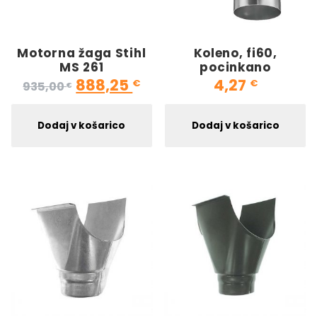
Motorna žaga Stihl
Koleno, fi60,
MS 261
pocinkano
Izvirna cena je bila: 935,00 €.
Trenutna cena je: 888,
888,25
4,27
€
€
935,00
€
Dodaj v košarico
Dodaj v košarico