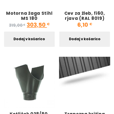
Motorna žaga Stihl
Cev za žleb, fi60,
MS 180
rjava (RAL 8019)
Izvirna cena je bila: 319,00 €.
Trenutna cena je: 303,
303,50
6,10
€
€
319,00
€
Dodaj v košarico
Dodaj v košarico
Kotliček 028/80,
Trapezna kritina