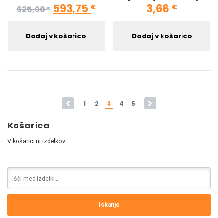
Izvirna cena je bila: 625,00 €.
Trenutna cena je: 593,
593,75
3,66
€
€
625,00
€
Dodaj v košarico
Dodaj v košarico
←
1
2
3
4
5
→
Košarica
V košarici ni izdelkov.
Iskanje