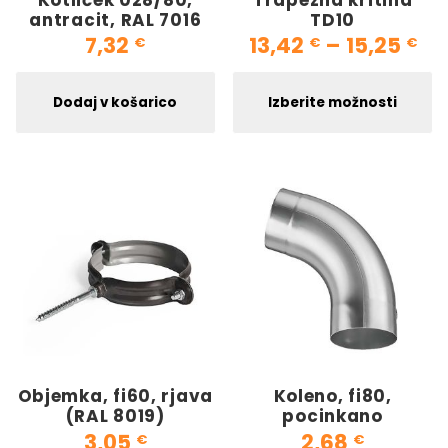
antracit, RAL 7016
TD10
Ce
7,32
13,42
–
15,25
€
€
€
Ta
Dodaj v košarico
Izberite možnosti
Objemka, fi60, rjava
Koleno, fi80,
(RAL 8019)
pocinkano
3,05
2,68
€
€