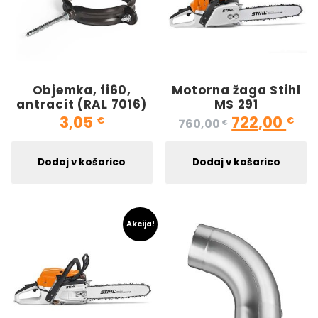
Objemka, fi60,
Motorna žaga Stihl
antracit (RAL 7016)
MS 291
Izvirna cen
Tre
3,05
722,00
€
€
760,00
€
Dodaj v košarico
Dodaj v košarico
Akcija!