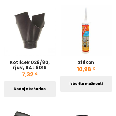
Kotliček 028/80,
Silikon
rjav, RAL 8019
10,98
€
7,32
€
Ta
Izberite možnosti
Dodaj v košarico