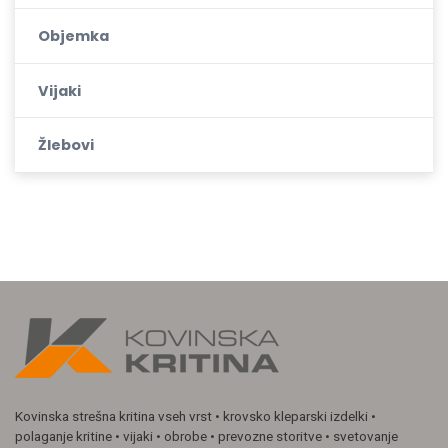
Objemka
Vijaki
Žlebovi
Kovinska strešna kritina vseh vrst • krovsko kleparski izdelki •
polaganje kritine • vijaki • obrobe • prevozne storitve • svetovanje