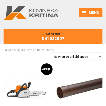
MENU
Kontakt
041 922507
Razvrščeno po priljubljenosti
Prikazovanje 49–72 od 110 rezultatov
Akcija!