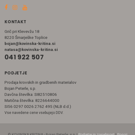
KONTAKT
Grič pri Klevevžu 18
8220 Šmarješke Toplice
bojan@kovinska-kritina.si
natasa@kovinska-kritina.si
041 922 507
PODJETJE
Prodaja krovskih in gradbenih materialov
Bojan Peterle, s.p.
Davčna številka: SI82510806
Matična številka: 8226644000
SI56 0297 0026 2762 495 (NLB d.d.)
Vse navedene cene vsebujejo DDV.
© KOVINSKA KRITINA - Bojan Peterle, s.p. |
Podjetje in zasebnost
|
Pogoji