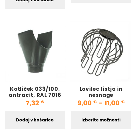
Kotliček 033/100,
Lovilec listja in
antracit, RAL 7016
nesnage
Cen
7,32
9,00
–
11,00
€
€
€
Ta
Dodaj v košarico
Izberite možnosti